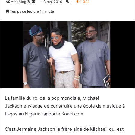
Follow
Envoyer
AfrikMag
3 mai 2016
1
1 301
on
un
Temps de lecture 1 minute
X
courriel
La famille du roi de la pop mondiale, Michael
Jackson
envisage de construire une école de musique à
Lagos
au Nigeria rapporte Koaci.com.
C’est Jermaine Jackson le frère ainé de Michael qui est