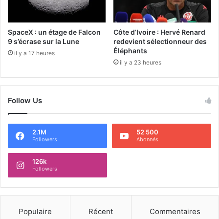
SpaceX : un étage de Falcon
Côte d’Ivoire : Hervé Renard
9 s’écrase sur la Lune
redevient sélectionneur des
Éléphants
il y a 17 heures
il y a 23 heures
Follow Us
2.1M
52 500
Followers
Abonnés
126k
Followers
Populaire
Récent
Commentaires