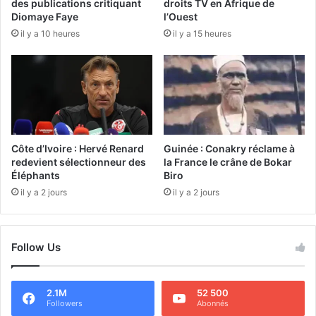
des publications critiquant
droits TV en Afrique de
Diomaye Faye
l’Ouest
il y a 10 heures
il y a 15 heures
Côte d’Ivoire : Hervé Renard
Guinée : Conakry réclame à
redevient sélectionneur des
la France le crâne de Bokar
Éléphants
Biro
il y a 2 jours
il y a 2 jours
Follow Us
2.1M
52 500
Followers
Abonnés