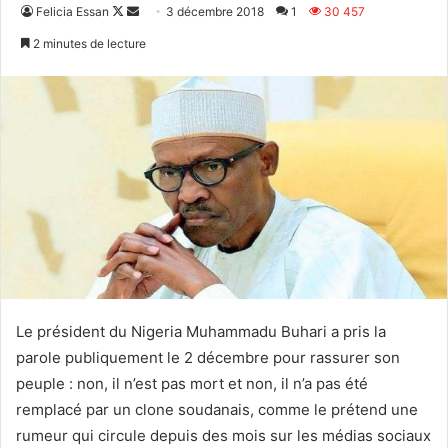
Follow
Envoyer
Felicia Essan
3 décembre 2018
1
30 457
on
un
2 minutes de lecture
X
courriel
Le président du Nigeria Muhammadu Buhari a pris la
parole publiquement le 2 décembre pour rassurer son
peuple : non, il n’est pas mort et non, il n’a pas été
remplacé par un clone soudanais, comme le prétend une
rumeur qui circule depuis des mois sur les médias sociaux