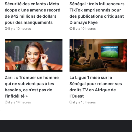
Sécurité des enfants : Meta
Sénégal : trois influenceurs
écope d’une amende record
TikTok emprisonnés pour
de 942 millions de dollars
des publications critiquant
pour des manquements
Diomaye Faye
il y a 10 heures
il y a 10 heures
Zari : « Tromper un homme
La Ligue 1 mise sur le
qui ne subvient pas à tes
Sénégal pour relancer ses
besoins, ce n’est pas de
droits TV en Afrique de
l’infidélité »
l’Ouest
il y a 14 heures
il y a 15 heures