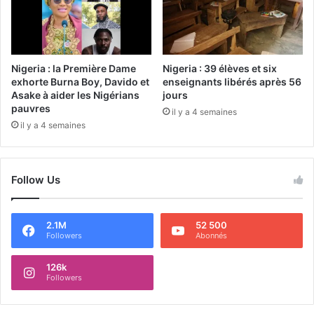
Nigeria : la Première Dame
Nigeria : 39 élèves et six
exhorte Burna Boy, Davido et
enseignants libérés après 56
Asake à aider les Nigérians
jours
pauvres
il y a 4 semaines
il y a 4 semaines
Follow Us
2.1M
52 500
Followers
Abonnés
126k
Followers