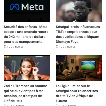
Sécurité des enfants : Meta
Sénégal : trois influenceurs
écope d’une amende record
TikTok emprisonnés pour
de 942 millions de dollars
des publications critiquant
pour des manquements
Diomaye Faye
il y a 7 heures
il y a 7 heures
Zari : « Tromper un homme
La Ligue 1 mise sur le
qui ne subvient pas à tes
Sénégal pour relancer ses
besoins, ce n’est pas de
droits TV en Afrique de
l’infidélité »
l’Ouest
il y a 11 heures
il y a 11 heures