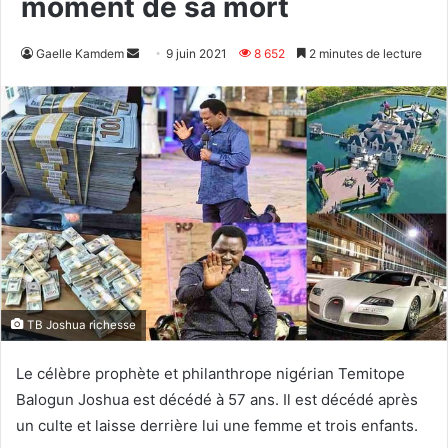
moment de sa mort
Envoyer
Gaelle Kamdem
9 juin 2021
8 652
2 minutes de lecture
un
courriel
TB Joshua richesse
Le célèbre prophète et philanthrope nigérian Temitope
Balogun Joshua est décédé à 57 ans. Il est décédé après
un culte et laisse derrière lui une femme et trois enfants.