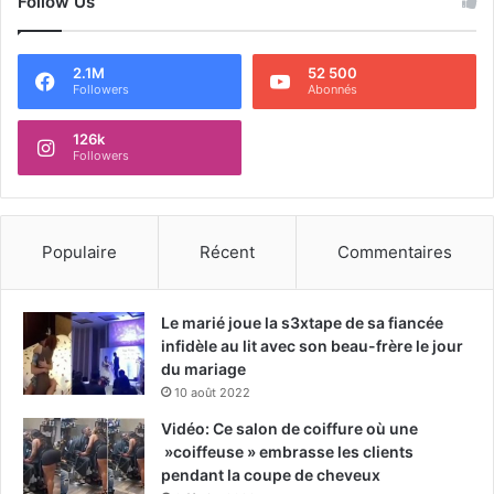
Follow Us
2.1M
52 500
Followers
Abonnés
126k
Followers
Populaire
Récent
Commentaires
Le marié joue la s3xtape de sa fiancée
infidèle au lit avec son beau-frère le jour
du mariage
10 août 2022
Vidéo: Ce salon de coiffure où une
»coiffeuse » embrasse les clients
pendant la coupe de cheveux