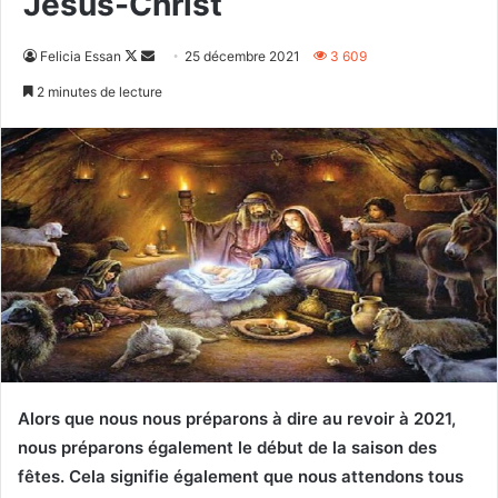
Jésus-Christ
Follow
Envoyer
Felicia Essan
25 décembre 2021
3 609
on
un
2 minutes de lecture
X
courriel
Alors que nous nous préparons à dire au revoir à 2021,
nous préparons également le début de la saison des
fêtes. Cela signifie également que nous attendons tous