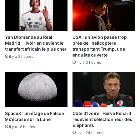
Yan Diomandé au Real
USA : un avion passe trop
Madrid : l’Ivoirien devient le
près de l’hélicoptère
transfert africain le plus cher
transportant Trump, une
enquête ouverte
il y a 2 heures
il y a 3 heures
SpaceX : un étage de Falcon
Côte d’Ivoire : Hervé Renard
9 s’écrase sur la Lune
redevient sélectionneur des
Éléphants
il y a 18 heures
il y a 24 heures