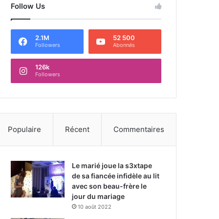
Follow Us
2.1M
52 500
Followers
Abonnés
126k
Followers
Populaire
Récent
Commentaires
Le marié joue la s3xtape
de sa fiancée infidèle au lit
avec son beau-frère le
jour du mariage
10 août 2022