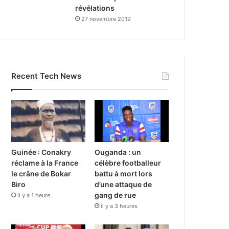
révélations
27 novembre 2019
Recent Tech News
Guinée : Conakry
Ouganda : un
réclame à la France
célèbre footballeur
le crâne de Bokar
battu à mort lors
Biro
d’une attaque de
gang de rue
il y a 1 heure
il y a 3 heures