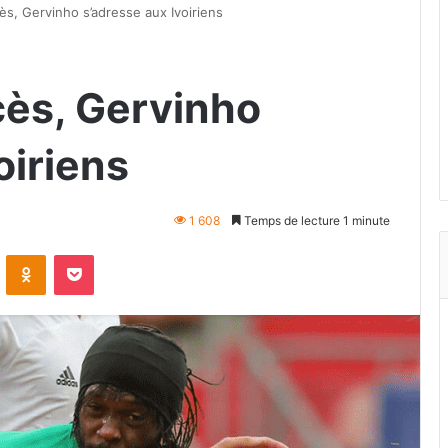
s, Gervinho s’adresse aux Ivoiriens
ès, Gervinho
oiriens
1 608
Temps de lecture 1 minute
VKontakte
Odnoklassniki
Pocket