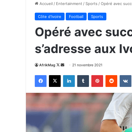
Accueil
/
Entertainment
/
Sports
/
Opéré avec succè
Côte d'Ivoire
Football
Sports
Opéré avec succ
s’adresse aux Iv
Follow
Envoyer
AfrikMag
21 novembre 2021
on
un
Facebook
X
Linkedin
Tumblr
Pinterest
Reddit
X
courriel