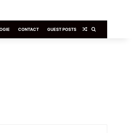
Article Aléatoire
Rechercher
OGIE
CONTACT
GUEST POSTS