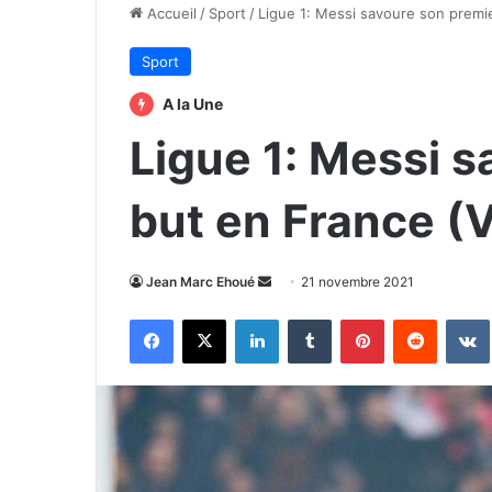
Accueil
/
Sport
/
Ligue 1: Messi savoure son premi
Sport
A la Une
Ligue 1: Messi 
but en France (
Envoyer
Jean Marc Ehoué
21 novembre 2021
un
Facebook
X
Linkedin
Tumblr
Pinterest
Reddit
courriel