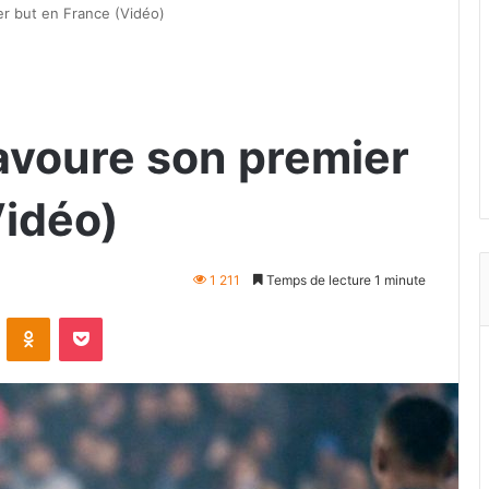
er but en France (Vidéo)
savoure son premier
Vidéo)
1 211
Temps de lecture 1 minute
VKontakte
Odnoklassniki
Pocket