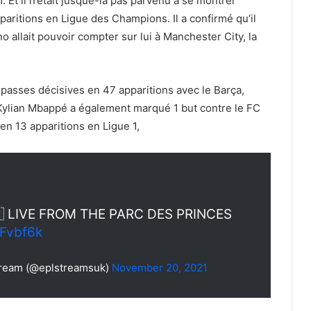
1. Et il n’était jusque-là pas parvenu à se montrer
paritions en Ligue des Champions. Il a confirmé qu’il
 allait pouvoir compter sur lui à Manchester City, la
2 passes décisives en 47 apparitions avec le Barça,
Kylian Mbappé a également marqué 1 but contre le FC
 en 13 apparitions en Ligue 1,
🇷 LIVE FROM THE PARC DES PRINCES
tFvbf6k
Stream (@eplstreamsuk)
November 20, 2021