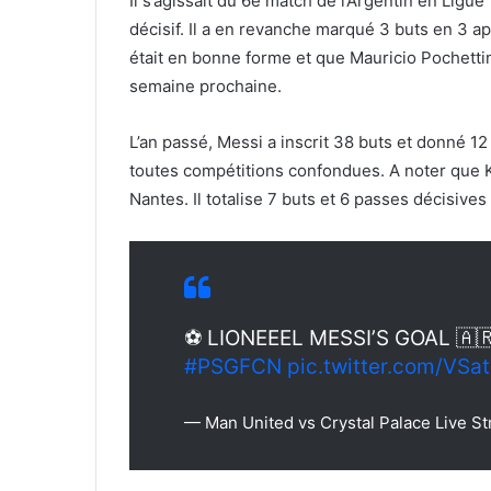
Il s’agissait du 6e match de l’Argentin en Ligue 
décisif. Il a en revanche marqué 3 buts en 3 ap
était en bonne forme et que Mauricio Pochettino
semaine prochaine.
L’an passé, Messi a inscrit 38 buts et donné 1
toutes compétitions confondues. A noter que 
Nantes. Il totalise 7 buts et 6 passes décisives
⚽️ LIONEEEL MESSI’S GOAL 🇦
#PSGFCN
pic.twitter.com/VSa
— Man United vs Crystal Palace Live 