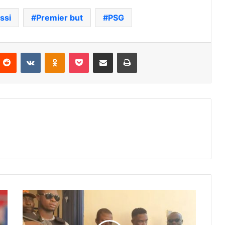
ssi
Premier but
PSG
nterest
Reddit
VKontakte
Odnoklassniki
Pocket
Partager par email
Imprimer