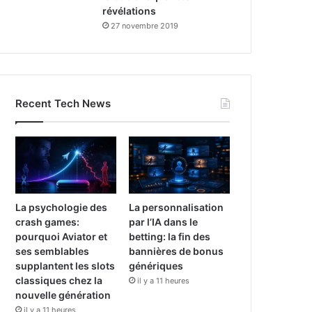
révélations
27 novembre 2019
Recent Tech News
La psychologie des
La personnalisation
crash games:
par l’IA dans le
pourquoi Aviator et
betting: la fin des
ses semblables
bannières de bonus
supplantent les slots
génériques
classiques chez la
il y a 11 heures
nouvelle génération
il y a 11 heures