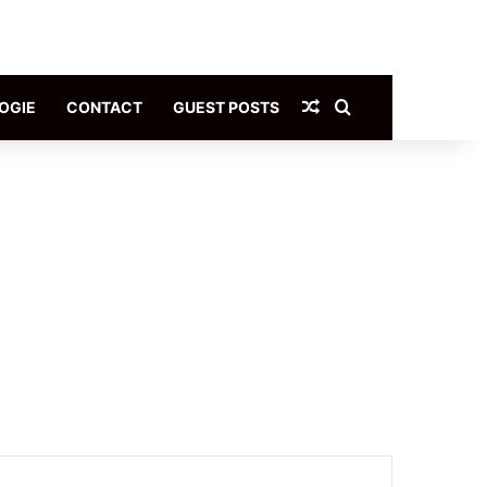
Article Aléatoire
Rechercher
OGIE
CONTACT
GUEST POSTS