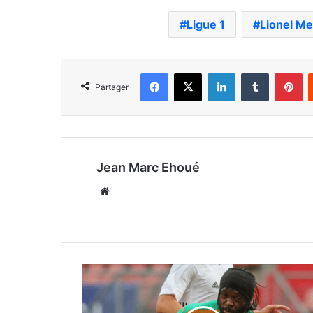
Ligue 1
Lionel Me
Facebook
X
Linkedin
Tumblr
Pi
Partager
Jean Marc Ehoué
Website