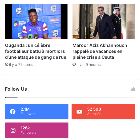
Ouganda : un célèbre
Maroc : Aziz Akhannouch
footballeur battu à mort lors
rappelé de vacances en
d’une attaque de gang de rue
pleine crise à Ceuta
il y a 7 heures
il y a 9 heures
Follow Us
2.1M
52 500
Followers
Abonnés
126k
Followers