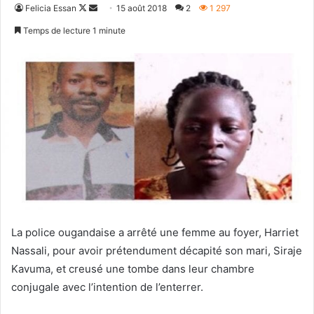
Follow
Envoyer
Felicia Essan
15 août 2018
2
1 297
on
un
Temps de lecture 1 minute
X
courriel
La police ougandaise a arrêté une femme au foyer, Harriet
Nassali, pour avoir prétendument décapité son mari, Siraje
Kavuma, et creusé une tombe dans leur chambre
conjugale avec l’intention de l’enterrer.