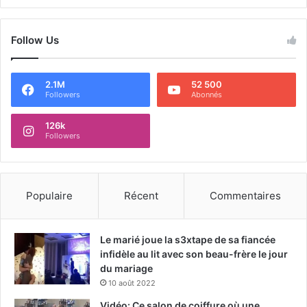
Follow Us
2.1M
52 500
Followers
Abonnés
126k
Followers
Populaire
Récent
Commentaires
Le marié joue la s3xtape de sa fiancée
infidèle au lit avec son beau-frère le jour
du mariage
10 août 2022
Vidéo: Ce salon de coiffure où une