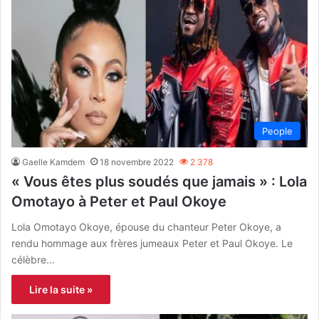
People
Gaelle Kamdem
18 novembre 2022
2 378
« Vous êtes plus soudés que jamais » : Lola
Omotayo à Peter et Paul Okoye
Lola Omotayo Okoye, épouse du chanteur Peter Okoye, a
rendu hommage aux frères jumeaux Peter et Paul Okoye. Le
célèbre…
Lire la suite »