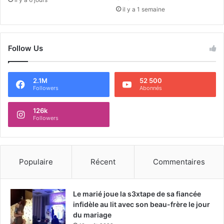
il y a 1 semaine
Follow Us
2.1M
52 500
Followers
Abonnés
126k
Followers
Populaire
Récent
Commentaires
Le marié joue la s3xtape de sa fiancée
infidèle au lit avec son beau-frère le jour
du mariage