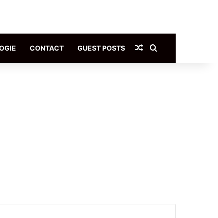
Article Aléatoire
Rechercher
OGIE
CONTACT
GUEST POSTS