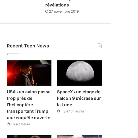
révélations
27 novembre 2019
Recent Tech News
USA : un avion passe
SpaceX : un étage de
trop près de
Falcon 9 s’écrase sur
l’hélicoptère
la Lune
transportant Trump,
il y a 16 heures
une enquête ouverte
il y a 1 heure