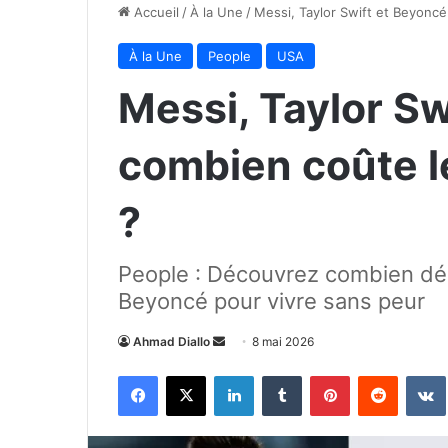
Accueil
/
À la Une
/
Messi, Taylor Swift et Beyoncé
À la Une
People
USA
Messi, Taylor Sw
combien coûte l
?
People : Découvrez combien dép
Beyoncé pour vivre sans peur
Envoyer
Ahmad Diallo
8 mai 2026
un
Facebook
X
Linkedin
Tumblr
Pinterest
Reddit
courriel