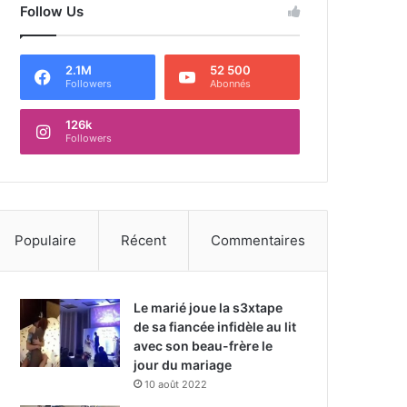
Follow Us
2.1M
52 500
Followers
Abonnés
126k
Followers
Populaire
Récent
Commentaires
Le marié joue la s3xtape
de sa fiancée infidèle au lit
avec son beau-frère le
jour du mariage
10 août 2022