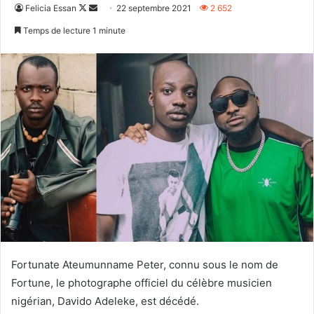
Follow
Envoyer
Felicia Essan
22 septembre 2021
2 652
on
un
Temps de lecture 1 minute
X
courriel
Fortunate Ateumunname Peter, connu sous le nom de
Fortune, le photographe officiel du célèbre musicien
nigérian, Davido Adeleke, est décédé.