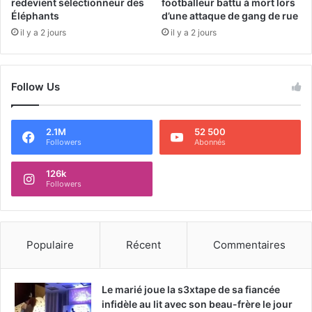
redevient sélectionneur des
footballeur battu à mort lors
Éléphants
d’une attaque de gang de rue
il y a 2 jours
il y a 2 jours
Follow Us
2.1M
52 500
Followers
Abonnés
126k
Followers
Populaire
Récent
Commentaires
Le marié joue la s3xtape de sa fiancée
infidèle au lit avec son beau-frère le jour