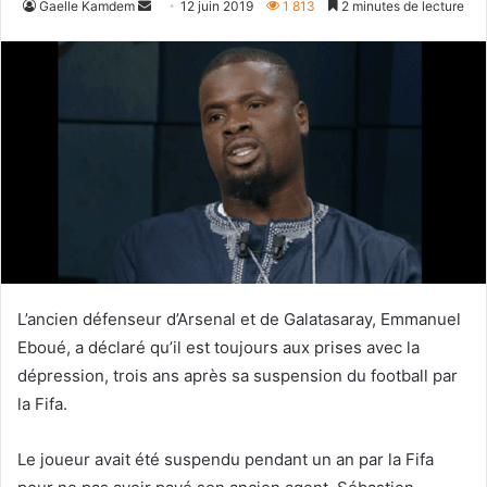
Envoyer
Gaelle Kamdem
12 juin 2019
1 813
2 minutes de lecture
un
courriel
L’ancien défenseur d’Arsenal et de Galatasaray, Emmanuel
Eboué, a déclaré qu’il est toujours aux prises avec la
dépression, trois ans après sa suspension du football par
la Fifa.
Le joueur avait été suspendu pendant un an par la Fifa