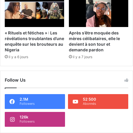
« Rituels et fétiches » : Les
Après s’être moquée des
révélations troublantes d’une
mères célibataires, elle le
enquête sur les brouteurs au
devient à son tour et
Nigeria
demande pardon
il y a 6 jours
il y a 7 jours
Follow Us
2.1M
52 500
Followers
Abonnés
126k
Followers