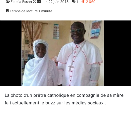
Follow
Envoyer
Felicia Essan
22 juin 2018
1
2 060
on
un
Temps de lecture 1 minute
X
courriel
La photo d’un prêtre catholique en compagnie de sa mère
fait actuellement le buzz sur les médias sociaux .