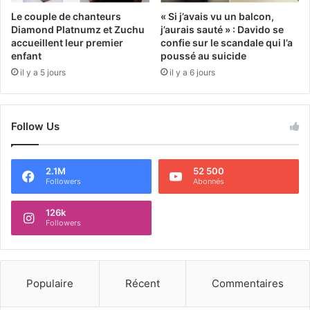
Le couple de chanteurs
« Si j’avais vu un balcon,
Diamond Platnumz et Zuchu
j’aurais sauté » : Davido se
accueillent leur premier
confie sur le scandale qui l’a
enfant
poussé au suicide
il y a 5 jours
il y a 6 jours
Follow Us
2.1M
52 500
Followers
Abonnés
126k
Followers
Populaire
Récent
Commentaires