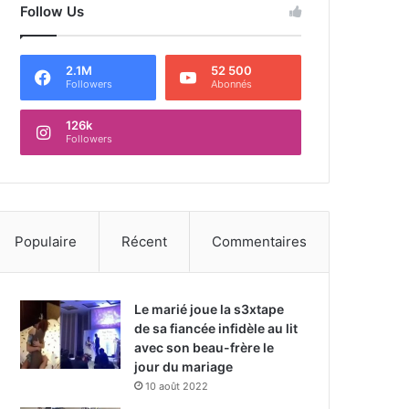
Follow Us
2.1M
52 500
Followers
Abonnés
126k
Followers
Populaire
Récent
Commentaires
Le marié joue la s3xtape
de sa fiancée infidèle au lit
avec son beau-frère le
jour du mariage
10 août 2022