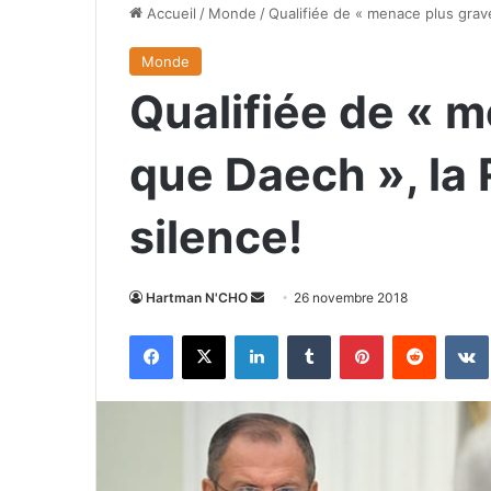
Accueil
/
Monde
/
Qualifiée de « menace plus grave
Monde
Qualifiée de « 
que Daech », la 
silence!
Envoyer
Hartman N'CHO
26 novembre 2018
un
Facebook
X
Linkedin
Tumblr
Pinterest
Reddit
courriel