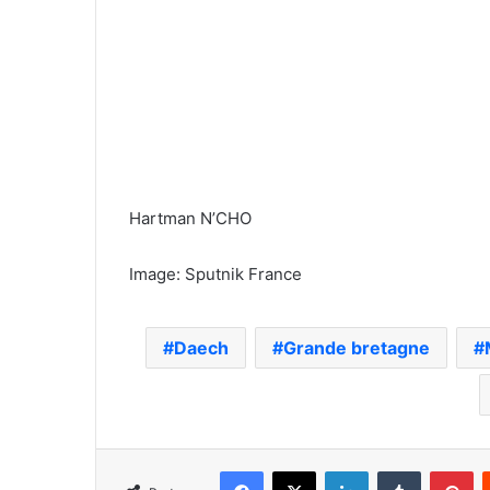
Hartman N’CHO
Image: Sputnik France
Daech
Grande bretagne
Facebook
X
Linkedin
Tumblr
Pi