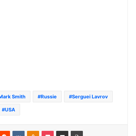
Mark Smith
Russie
Serguei Lavrov
USA
nterest
Reddit
VKontakte
Odnoklassniki
Pocket
Partager par email
Imprimer