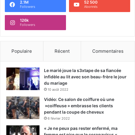
2.1M
52 500
Followers
Abonnés
126k
Followers
Populaire
Récent
Commentaires
Le marié joue la s3xtape de sa fiancée
infidèle au lit avec son beau-frère le jour
du mariage
10 août 2022
Vidéo: Ce salon de coiffure où une
»coiffeuse » embrasse les clients
pendant la coupe de cheveux
6 février 2022
« Je ne peux pas rester enfermé, ma
femme est pire que le coronavirus « ,