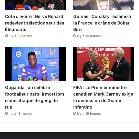
Côte d’Ivoire : Hervé Renard
Guinée : Conakry réclame à
redevient sélectionneur des
la France le crâne de Bokar
Éléphants
Biro
il y a 16 heures
il y a 16 heures
Ouganda : un célèbre
FIFA : Le Premier ministre
footballeur battu à mort lors
canadien Mark Carney exige
d’une attaque de gang de
la démission de Gianni
rue
Infantino
il y a 18 heures
il y a 19 heures