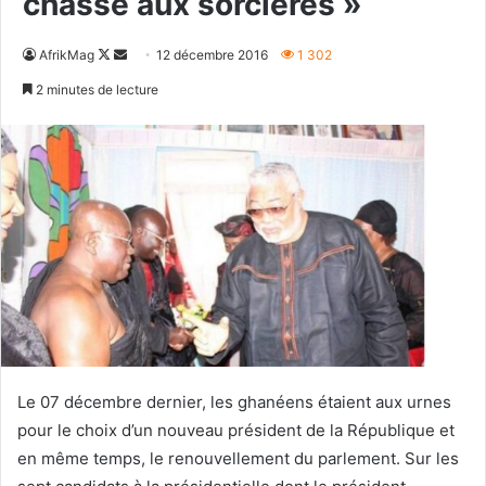
chasse aux sorcières »
Follow
Envoyer
AfrikMag
12 décembre 2016
1 302
on
un
2 minutes de lecture
X
courriel
Le 07 décembre dernier, les ghanéens étaient aux urnes
pour le choix d’un nouveau président de la République et
en même temps, le renouvellement du parlement. Sur les