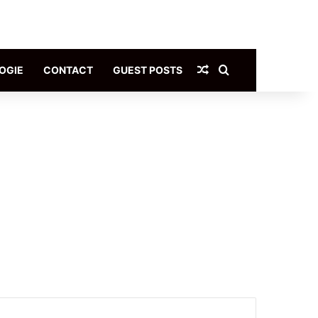
Article Aléatoire
Rechercher
OGIE
CONTACT
GUEST POSTS