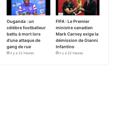
Ouganda : un
FIFA : Le Premier
célèbre footballeur
ministre canadien
battu à mort lors
Mark Carney exige la
d’une attaque de
démission de Gianni
gang de rue
Infantino
il y a 22 heures
il y a 22 heures