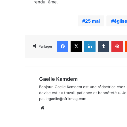
rendu l’âme.
25 mai
églis
Facebook
X
Linkedin
Tumblr
Pi
Partager
Gaelle Kamdem
Bonjour, Gaelle Kamdem est une rédactrice chez 
devise est : « travail, patience et honnêteté ». 
paulegaelle@afrikmag.com
Website