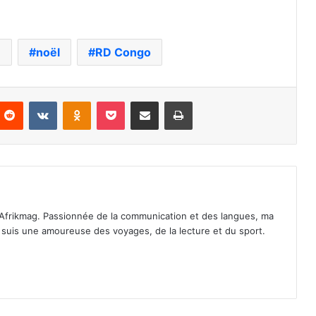
e
noël
RD Congo
nterest
Reddit
VKontakte
Odnoklassniki
Pocket
Partager par email
Imprimer
Afrikmag. Passionnée de la communication et des langues, ma
Je suis une amoureuse des voyages, de la lecture et du sport.