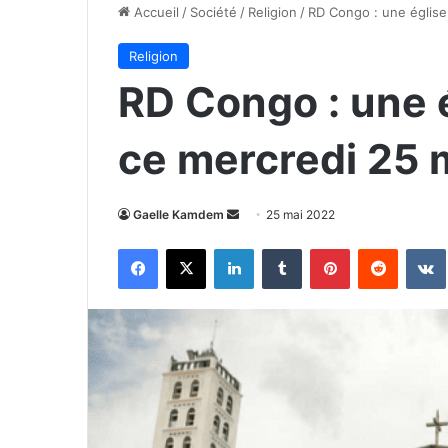
Accueil
/
Société
/
Religion
/
RD Congo : une église
Religion
RD Congo : une 
ce mercredi 25 
Envoyer
Gaelle Kamdem
25 mai 2022
un
Facebook
X
Linkedin
Tumblr
Pinterest
Reddit
courriel