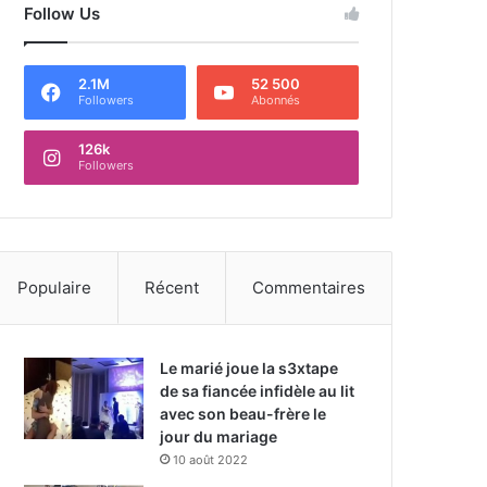
Follow Us
2.1M
52 500
Followers
Abonnés
126k
Followers
Populaire
Récent
Commentaires
Le marié joue la s3xtape
de sa fiancée infidèle au lit
avec son beau-frère le
jour du mariage
10 août 2022