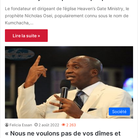
Le fondateur et dirigeant de l’église Heaven’s Gate Ministry, le
prophète Nicholas Osei, populairement connu sous le nom de
Kumchacha,…
Lire la suite »
Société
Felicia Essan
2 août 2022
2 263
« Nous ne voulons pas de vos dîmes et