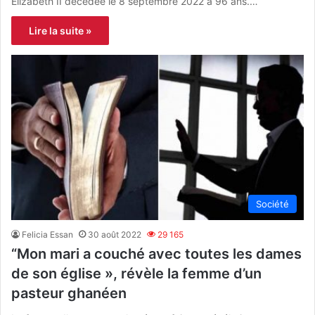
Elizabeth II décédée le 8 septembre 2022 à 96 ans.…
Lire la suite »
Société
Felicia Essan
30 août 2022
29 165
“Mon mari a couché avec toutes les dames
de son église », révèle la femme d’un
pasteur ghanéen