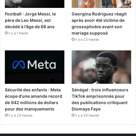
Football : Jorge Messi, le
Georgina Rodriguez réagit
père de Leo Messi, est
après avoir été victime de
décédé à l’âge de 68 ans
grossophobie avant son
mariage supposé
il y a 1 heure
il y a 23 heures
Sécurité des enfants : Meta
Sénégal : trois influenceurs
écope d’une amende record
TikTok emprisonnés pour
de 942 millions de dollars
des publications critiquant
pour des manquements
Diomaye Faye
il y a 23 heures
il y a 23 heures