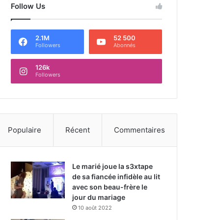
Follow Us
2.1M
52 500
Followers
Abonnés
126k
Followers
Populaire
Récent
Commentaires
Le marié joue la s3xtape
de sa fiancée infidèle au lit
avec son beau-frère le
jour du mariage
10 août 2022