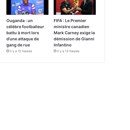
Ouganda : un
FIFA : Le Premier
célèbre footballeur
ministre canadien
battu à mort lors
Mark Carney exige la
d’une attaque de
démission de Gianni
gang de rue
Infantino
il y a 12 heures
il y a 13 heures