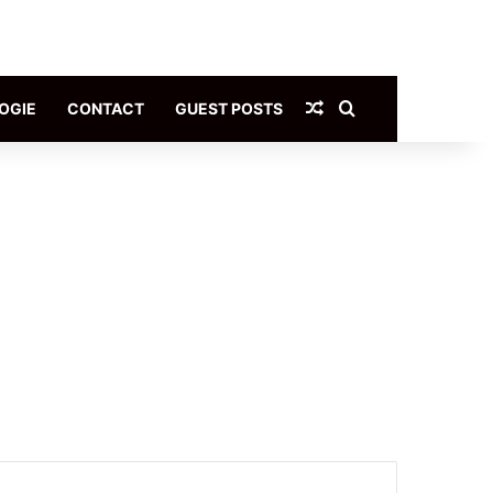
Article Aléatoire
Rechercher
OGIE
CONTACT
GUEST POSTS