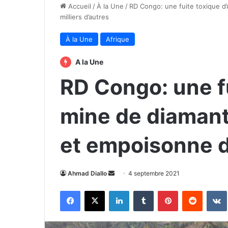
Accueil
/
À la Une
/
RD Congo: une fuite toxique d
milliers d’autres
À la Une
Afrique
A la Une
RD Congo: une f
mine de diamant
et empoisonne de
Envoyer
Ahmad Diallo
4 septembre 2021
un
Facebook
X
Linkedin
Tumblr
Pinterest
Reddit
courriel