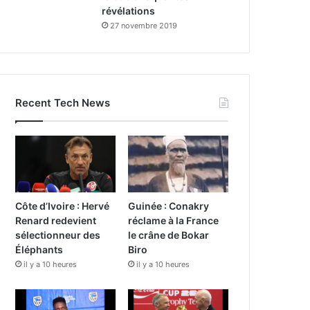
révélations
27 novembre 2019
Recent Tech News
Côte d’Ivoire : Hervé
Guinée : Conakry
Renard redevient
réclame à la France
sélectionneur des
le crâne de Bokar
Éléphants
Biro
il y a 10 heures
il y a 10 heures