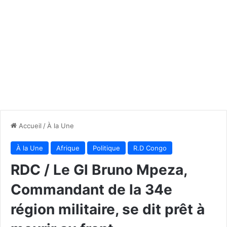
Accueil
/
À la Une
À la Une
Afrique
Politique
R.D Congo
RDC / Le Gl Bruno Mpeza,
Commandant de la 34e
région militaire, se dit prêt à