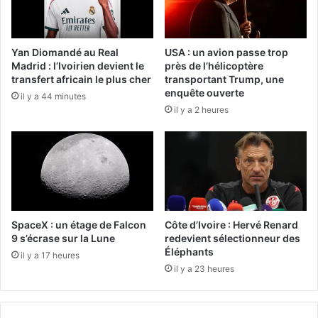
Yan Diomandé au Real
USA : un avion passe trop
Madrid : l’Ivoirien devient le
près de l’hélicoptère
transfert africain le plus cher
transportant Trump, une
enquête ouverte
il y a 44 minutes
il y a 2 heures
SpaceX : un étage de Falcon
Côte d’Ivoire : Hervé Renard
9 s’écrase sur la Lune
redevient sélectionneur des
Éléphants
il y a 17 heures
il y a 23 heures