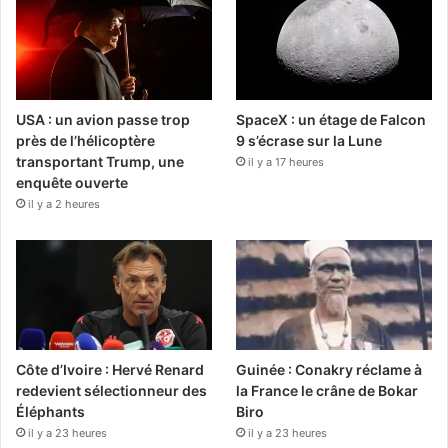
USA : un avion passe trop
SpaceX : un étage de Falcon
près de l’hélicoptère
9 s’écrase sur la Lune
transportant Trump, une
il y a 17 heures
enquête ouverte
il y a 2 heures
Côte d’Ivoire : Hervé Renard
Guinée : Conakry réclame à
redevient sélectionneur des
la France le crâne de Bokar
Éléphants
Biro
il y a 23 heures
il y a 23 heures