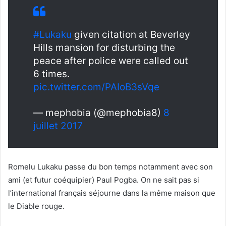
#Lukaku
given citation at Beverley
Hills mansion for disturbing the
peace after police were called out
6 times.
pic.twitter.com/PAIoB3sVqe
— mephobia (@mephobia8)
8
juillet 2017
Romelu Lukaku passe du bon temps notamment avec son
ami (et futur coéquipier) Paul Pogba. On ne sait pas si
l’international français séjourne dans la même maison que
le Diable rouge.