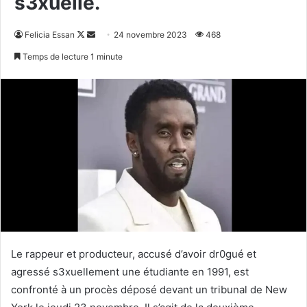
s3xuelle.
Follow
Envoyer
Felicia Essan
24 novembre 2023
468
on
un
Temps de lecture 1 minute
X
courriel
Le rappeur et producteur, accusé d’avoir dr0gué et
agressé s3xuellement une étudiante en 1991, est
confronté à un procès déposé devant un tribunal de New