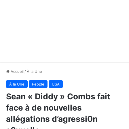
Accueil
/
À la Une
À la Une
People
USA
Sean « Diddy » Combs fait
face à de nouvelles
allégations d’agressi0n