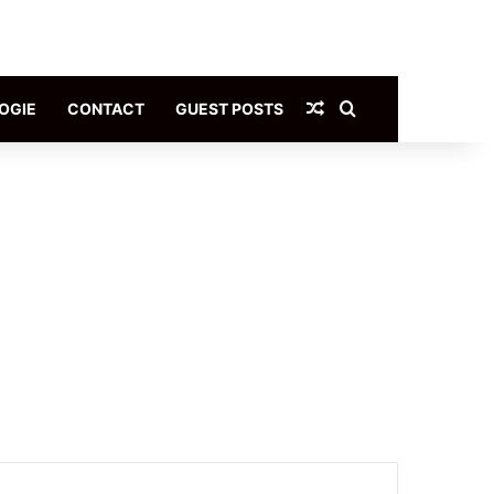
Article Aléatoire
Rechercher
OGIE
CONTACT
GUEST POSTS