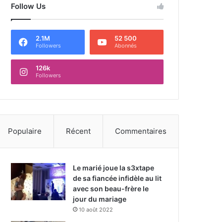
Follow Us
2.1M
52 500
Followers
Abonnés
126k
Followers
Populaire
Récent
Commentaires
Le marié joue la s3xtape
de sa fiancée infidèle au lit
avec son beau-frère le
jour du mariage
10 août 2022