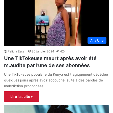
À la Une
Felicia Essan
30 janvier 2024
424
Une TikTokeuse meurt après avoir été
m.audite par l’une de ses abonnées
Une TikTokeuse populaire du Kenya est tragiquement décédée
quelques jours après avoir accouché, suite à des paroles de
malédiction prononcées…
Lire la suite »