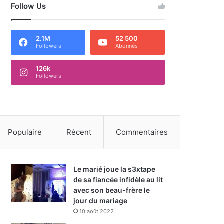
Follow Us
2.1M
52 500
Followers
Abonnés
126k
Followers
Populaire
Récent
Commentaires
Le marié joue la s3xtape
de sa fiancée infidèle au lit
avec son beau-frère le
jour du mariage
10 août 2022