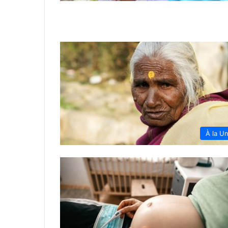
À la U