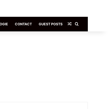
Article Aléatoire
Rechercher
OGIE
CONTACT
GUEST POSTS