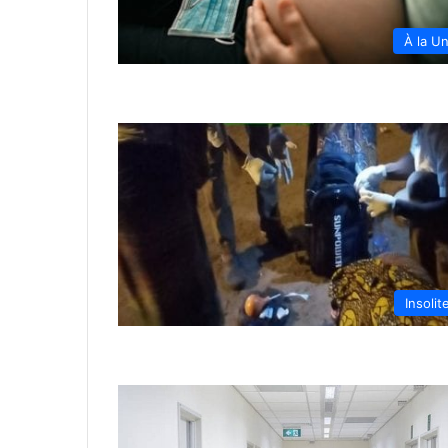
À la U
Insolit