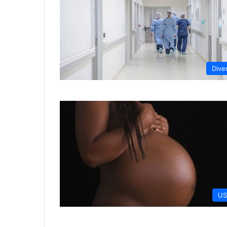
Dive
US