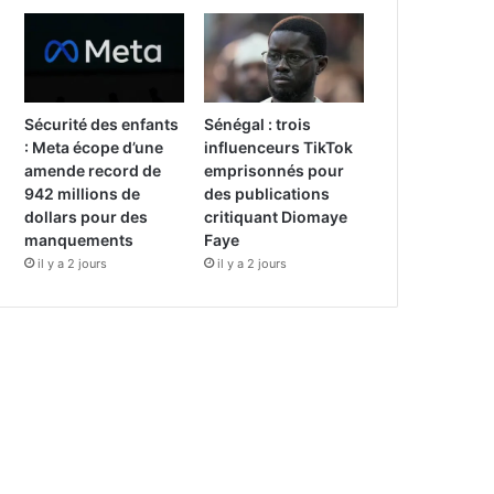
Sécurité des enfants
Sénégal : trois
: Meta écope d’une
influenceurs TikTok
amende record de
emprisonnés pour
942 millions de
des publications
dollars pour des
critiquant Diomaye
manquements
Faye
il y a 2 jours
il y a 2 jours