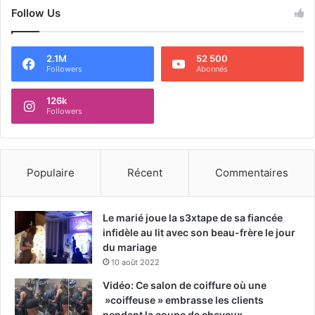
Follow Us
2.1M
52 500
Followers
Abonnés
126k
Followers
Populaire
Récent
Commentaires
Le marié joue la s3xtape de sa fiancée
infidèle au lit avec son beau-frère le jour
du mariage
10 août 2022
Vidéo: Ce salon de coiffure où une
»coiffeuse » embrasse les clients
pendant la coupe de cheveux