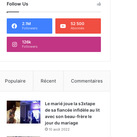
Follow Us
2.1M
52 500
Followers
Abonnés
126k
Followers
Populaire
Récent
Commentaires
Le marié joue la s3xtape
de sa fiancée infidèle au lit
avec son beau-frère le
jour du mariage
10 août 2022