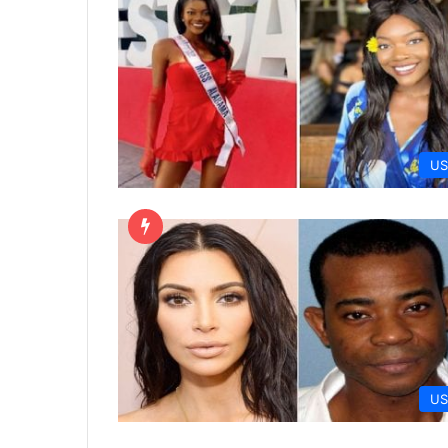
US
US