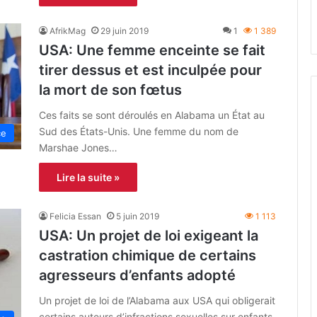
AfrikMag
29 juin 2019
1
1 389
USA: Une femme enceinte se fait
tirer dessus et est inculpée pour
la mort de son fœtus
Ces faits se sont déroulés en Alabama un État au
Sud des États-Unis. Une femme du nom de
ce
Marshae Jones…
Lire la suite »
Felicia Essan
5 juin 2019
1 113
USA: Un projet de loi exigeant la
castration chimique de certains
agresseurs d’enfants adopté
Un projet de loi de l’Alabama aux USA qui obligerait
certains auteurs d’infractions sexuelles sur enfants