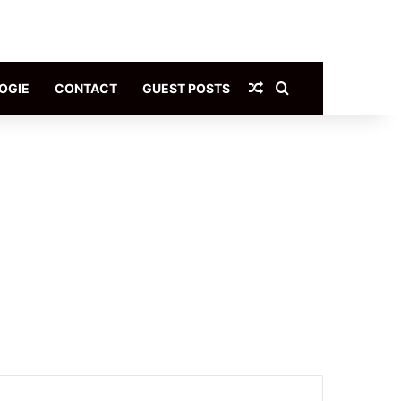
Article Aléatoire
Rechercher
OGIE
CONTACT
GUEST POSTS