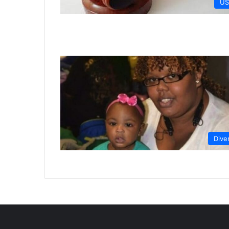
US
Dive