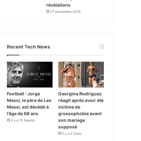
révélations
27 novembre 2019
Recent Tech News
Football : Jorge
Georgina Rodriguez
Messi, le père de Leo
réagit après avoir été
Messi, est décédé à
victime de
l’âge de 68 ans
grossophobie avant
son mariage
il y a 15 heures
supposé
il y a 2 jours