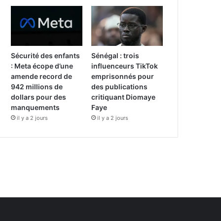
Sécurité des enfants
Sénégal : trois
: Meta écope d’une
influenceurs TikTok
amende record de
emprisonnés pour
942 millions de
des publications
dollars pour des
critiquant Diomaye
manquements
Faye
il y a 2 jours
il y a 2 jours