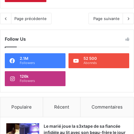
Page précédente
Page suivante
Follow Us
2.1M
52 500
Followers
Abonnés
126k
Followers
Populaire
Récent
Commentaires
Le marié joue la s3xtape de sa fiancée
infidèle au lit avec son beau-frère le jour