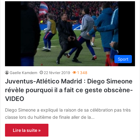
Sport
Gaelle Kamdem
22 février 2019
1 348
Juventus-Atlético Madrid : Diego Simeone
révèle pourquoi il a fait ce geste obscène-
VIDEO
Diego Simeone a expliqué la raison de sa célébration pas très
classe lors du huitième de finale aller de la…
Lire la suite »