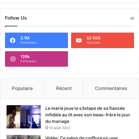
Follow Us
2.1M
52 500
Followers
Abonnés
126k
Followers
Populaire
Récent
Commentaires
Le marié joue la s3xtape de sa fiancée
infidèle au lit avec son beau-frère le jour
du mariage
10 août 2022
Vidéo: Ce salon de coiffure où une