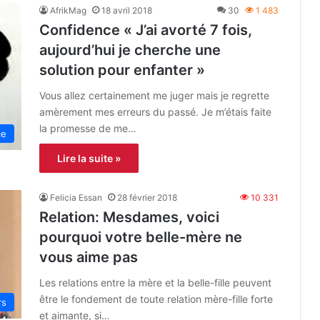
AfrikMag
18 avril 2018
30
1 483
Confidence « J’ai avorté 7 fois,
aujourd’hui je cherche une
solution pour enfanter »
Vous allez certainement me juger mais je regrette
amèrement mes erreurs du passé. Je m’étais faite
la promesse de me…
ce
Lire la suite »
Felicia Essan
28 février 2018
10 331
Relation: Mesdames, voici
pourquoi votre belle-mère ne
vous aime pas
Les relations entre la mère et la belle-fille peuvent
être le fondement de toute relation mère-fille forte
rs
et aimante, si…