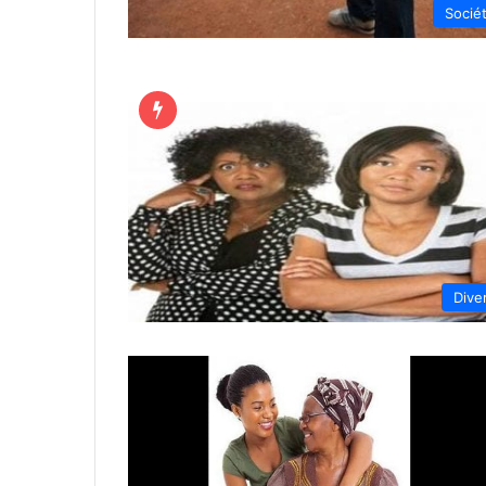
Socié
Dive