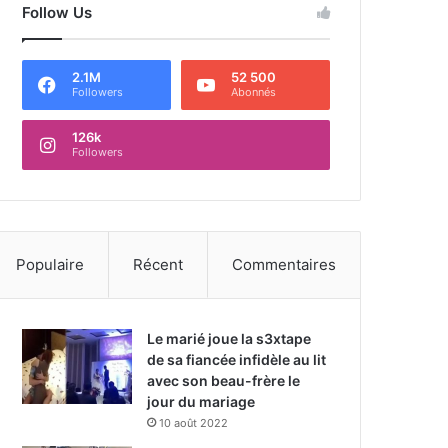
Follow Us
2.1M
52 500
Followers
Abonnés
126k
Followers
Populaire
Récent
Commentaires
Le marié joue la s3xtape
de sa fiancée infidèle au lit
avec son beau-frère le
jour du mariage
10 août 2022