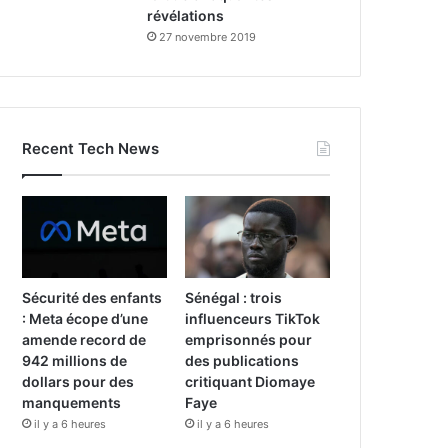
révélations
27 novembre 2019
Recent Tech News
Sécurité des enfants
Sénégal : trois
: Meta écope d’une
influenceurs TikTok
amende record de
emprisonnés pour
942 millions de
des publications
dollars pour des
critiquant Diomaye
manquements
Faye
il y a 6 heures
il y a 6 heures