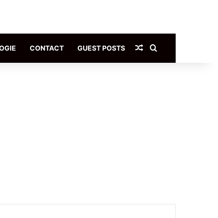
Article Aléatoire
Rechercher
OGIE
CONTACT
GUEST POSTS