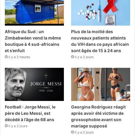
Afrique du Sud : un
Plus de la moitié des
Zimbabwéen vend la même
nouveaux patients atteints
boutique à 4 sud-africains
du VIH dans ce pays africain
et s’enfuit
sont âgés de 15 à 24 ans
il y a 2 heures
il y a 2 jours
Football : Jorge Messi, le
Georgina Rodriguez réagit
père de Leo Messi, est
après avoir été victime de
décédé à l’âge de 68 ans
grossophobie avant son
mariage supposé
il y a 2 jours
il y a 2 jours