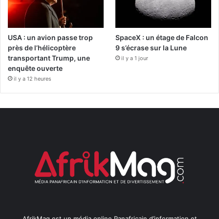
USA : un avion passe trop
SpaceX : un étage de Falcon
près de l’hélicoptère
9 s’écrase sur la Lune
transportant Trump, une
il y a 1 jour
enquête ouverte
il y a 12 heures
AfrikMag est un média online Panafricain d’information et