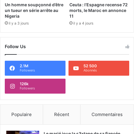
Un homme soupçonné d’être
Ceuta : l’Espagne recense 72
un tueur en série arrête au
morts, le Maroc en annonce
Nigeria
11
il y a 3 jours
il y a 4 jours
Follow Us
2.1M
52 500
Followers
Abonnés
126k
Followers
Populaire
Récent
Commentaires
Le marié joue la s3xtape de sa fiancée