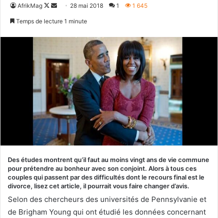
Follow
Envoyer
AfrikMag
28 mai 2018
1
1 645
on
un
Temps de lecture 1 minute
X
courriel
Des études montrent qu’il faut au moins vingt ans de vie commune
pour prétendre au bonheur avec son conjoint. Alors à tous ces
couples qui passent par des difficultés dont le recours final est le
divorce, lisez cet article, il pourrait vous faire changer d’avis.
Selon des chercheurs des universités de Pennsylvanie et
de Brigham Young qui ont étudié les données concernant