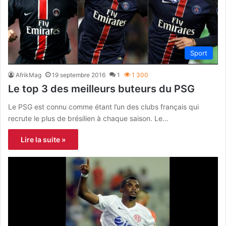
Sport
AfrikMag
19 septembre 2016
1
1 300
Le top 3 des meilleurs buteurs du PSG
Le PSG est connu comme étant l’un des clubs français qui
recrute le plus de brésilien à chaque saison. Le…
Lire la suite »