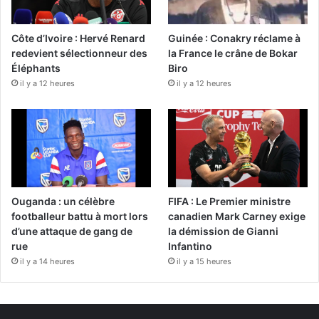
Côte d’Ivoire : Hervé Renard
Guinée : Conakry réclame à
redevient sélectionneur des
la France le crâne de Bokar
Éléphants
Biro
il y a 12 heures
il y a 12 heures
Ouganda : un célèbre
FIFA : Le Premier ministre
footballeur battu à mort lors
canadien Mark Carney exige
d’une attaque de gang de
la démission de Gianni
rue
Infantino
il y a 14 heures
il y a 15 heures