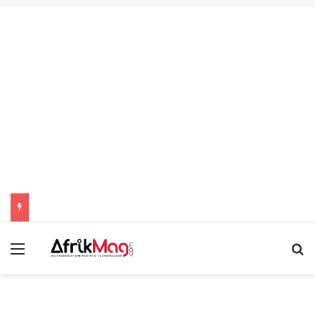
Menu
R