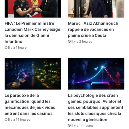
FIFA : Le Premier ministre
Maroc : Aziz Akhannouch
canadien Mark Carney exige
rappelé de vacances en
la démission de Gianni
pleine crise à Ceuta
Infantino
il y a 2 heures
il y a 1 heure
Le paradoxe de la
La psychologie des crash
gamification: quand les
games: pourquoi Aviator et
mécaniques de jeux vidéo
ses semblables supplantent
entrent dans les casinos
les slots classiques chez la
nouvelle génération
il y a 14 heures
il y a 14 heures