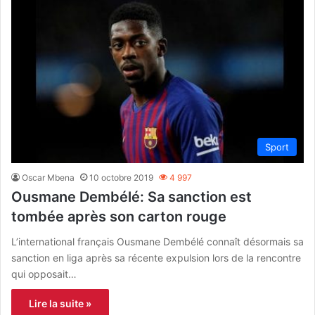
Sport
Oscar Mbena
10 octobre 2019
4 997
Ousmane Dembélé: Sa sanction est
tombée après son carton rouge
L’international français Ousmane Dembélé connaît désormais sa
sanction en liga après sa récente expulsion lors de la rencontre
qui opposait…
Lire la suite »