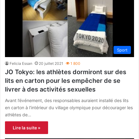
Sport
Felicia Essan
20 juillet 2021
1 800
JO Tokyo: les athlètes dormiront sur des
lits en carton pour les empêcher de se
livrer à des activités sexuelles
Avant l’événement, des responsables auraient installé des lits
en carton à l’intérieur du village olympique pour décourager les
athlètes de…
Lire la suite »