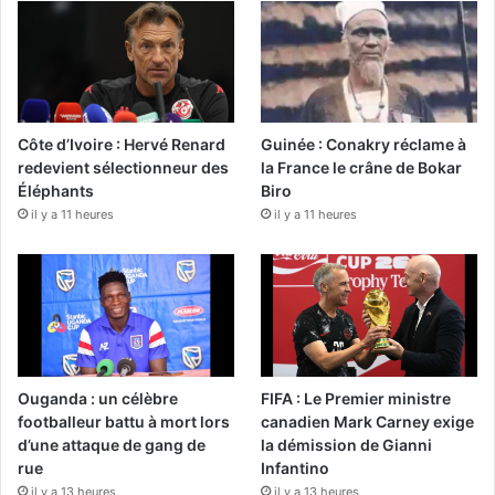
Côte d’Ivoire : Hervé Renard
Guinée : Conakry réclame à
redevient sélectionneur des
la France le crâne de Bokar
Éléphants
Biro
il y a 11 heures
il y a 11 heures
Ouganda : un célèbre
FIFA : Le Premier ministre
footballeur battu à mort lors
canadien Mark Carney exige
d’une attaque de gang de
la démission de Gianni
rue
Infantino
il y a 13 heures
il y a 13 heures