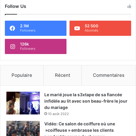
Follow Us
2.1M
52 500
Followers
Abonnés
126k
Followers
Populaire
Récent
Commentaires
Le marié joue la s3xtape de sa fiancée
infidèle au lit avec son beau-frère le jour
du mariage
10 août 2022
Vidéo: Ce salon de coiffure où une
»coiffeuse » embrasse les clients