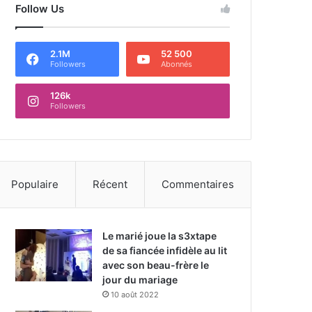
Follow Us
2.1M
52 500
Followers
Abonnés
126k
Followers
Populaire
Récent
Commentaires
Le marié joue la s3xtape
de sa fiancée infidèle au lit
avec son beau-frère le
jour du mariage
10 août 2022