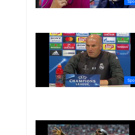
Spo
Spo