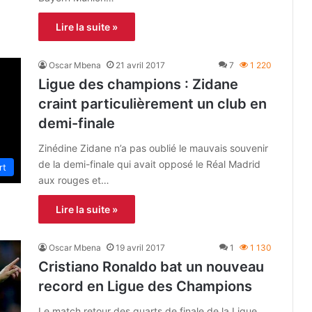
Lire la suite »
Oscar Mbena
21 avril 2017
7
1 220
Ligue des champions : Zidane
craint particulièrement un club en
demi-finale
Zinédine Zidane n’a pas oublié le mauvais souvenir
de la demi-finale qui avait opposé le Réal Madrid
rt
aux rouges et…
Lire la suite »
Oscar Mbena
19 avril 2017
1
1 130
Cristiano Ronaldo bat un nouveau
record en Ligue des Champions
Le match retour des quarts de finale de la Ligue