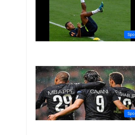
Spo
Spo