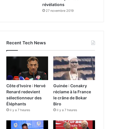
révélations
27 novembre 2019
Recent Tech News
Côte d’Ivoire : Hervé
Guinée : Conakry
Renard redevient
réclame à la France
sélectionneur des
le crâne de Bokar
Éléphants
Biro
il y a 7 heures
il y a 7 heures