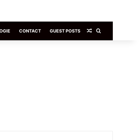
Article Aléatoire
Rechercher
OGIE
CONTACT
GUEST POSTS