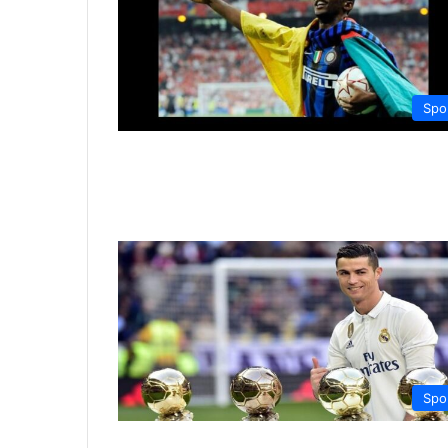
Spo
Spo