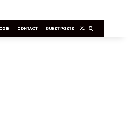
Article Aléatoire
Rechercher
OGIE
CONTACT
GUEST POSTS