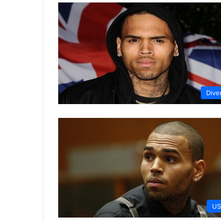
Dive
US