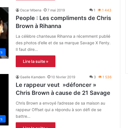
Oscar Mbena
7 mai 2019
1
1 443
People : Les compliments de Chris
Brown à Rihanna
La célèbre chanteuse Rihanna a récemment publié
des photos d’elle et de sa marque Savage X Fenty.
Il faut dire…
rs
Lire la suite »
Gaelle Kamdem
10 février 2019
3
1 536
Le rappeur veut »défoncer »
Chris Brown à cause de 21 Savage
Chris Brown a envoyé l’adresse de sa maison au
rappeur Offset qui a répondu à son défi de se
battre…
rs