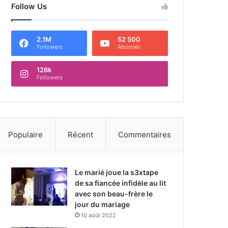
Follow Us
2.1M
52 500
Followers
Abonnés
126k
Followers
Populaire
Récent
Commentaires
Le marié joue la s3xtape
de sa fiancée infidèle au lit
avec son beau-frère le
jour du mariage
10 août 2022