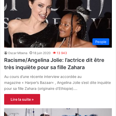
People
Oscar Mbena
18 juin 2020
13 943
Racisme/Angelina Jolie: l’actrice dit être
très inquiète pour sa fille Zahara
Au cours d’une récente interview accordée au
magazine « Harper’s Bazaar« , Angelina Jolie s’est dite inquiète
pour sa fille Zahara (originaire d’Ethiopie).…
Lire la suite »