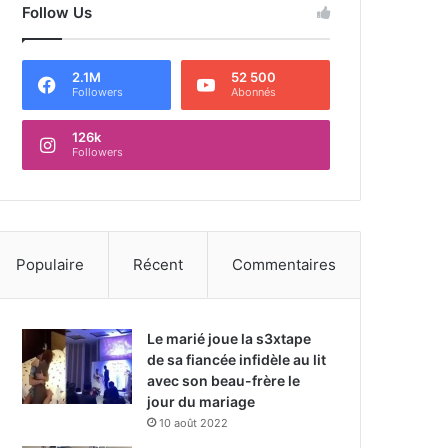
Follow Us
2.1M
52 500
Followers
Abonnés
126k
Followers
Populaire
Récent
Commentaires
Le marié joue la s3xtape
de sa fiancée infidèle au lit
avec son beau-frère le
jour du mariage
10 août 2022