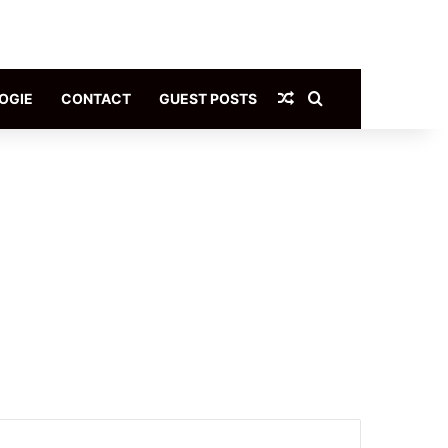
Article Aléatoire
Rechercher
OGIE
CONTACT
GUEST POSTS