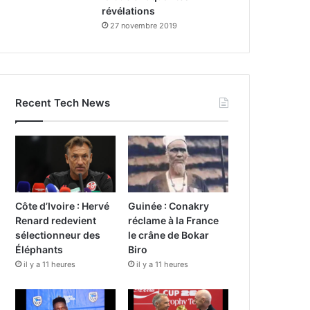
révélations
27 novembre 2019
Recent Tech News
Côte d’Ivoire : Hervé
Guinée : Conakry
Renard redevient
réclame à la France
sélectionneur des
le crâne de Bokar
Éléphants
Biro
il y a 11 heures
il y a 11 heures