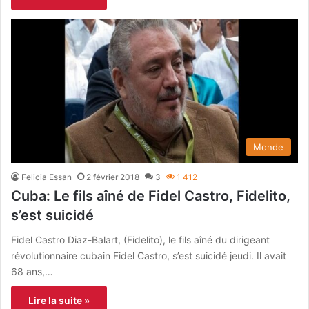
Monde
Felicia Essan
2 février 2018
3
1 412
Cuba: Le fils aîné de Fidel Castro, Fidelito,
s’est suicidé
Fidel Castro Diaz-Balart, (Fidelito), le fils aîné du dirigeant
révolutionnaire cubain Fidel Castro, s’est suicidé jeudi. Il avait
68 ans,…
Lire la suite »