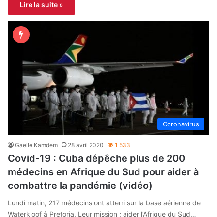
Lire la suite »
Coronavirus
Gaelle Kamdem
28 avril 2020
1 533
Covid-19 : Cuba dépêche plus de 200
médecins en Afrique du Sud pour aider à
combattre la pandémie (vidéo)
Lundi matin, 217 médecins ont atterri sur la base aérienne de
Waterkloof à Pretoria. Leur mission ; aider l’Afrique du Sud…