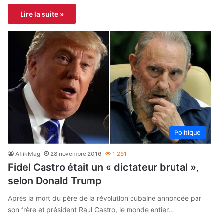
Lire la suite »
Politique
AfrikMag
28 novembre 2016
1 251
Fidel Castro était un « dictateur brutal »,
selon Donald Trump
Après la mort du père de la révolution cubaine annoncée par
son frère et président Raul Castro, le monde entier…