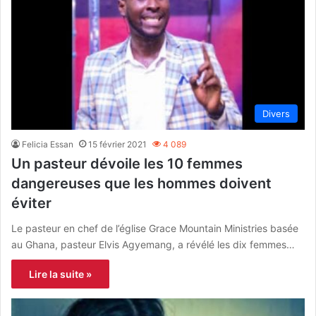
Divers
Felicia Essan
15 février 2021
4 089
Un pasteur dévoile les 10 femmes
dangereuses que les hommes doivent
éviter
Le pasteur en chef de l’église Grace Mountain Ministries basée
au Ghana, pasteur Elvis Agyemang, a révélé les dix femmes…
Lire la suite »