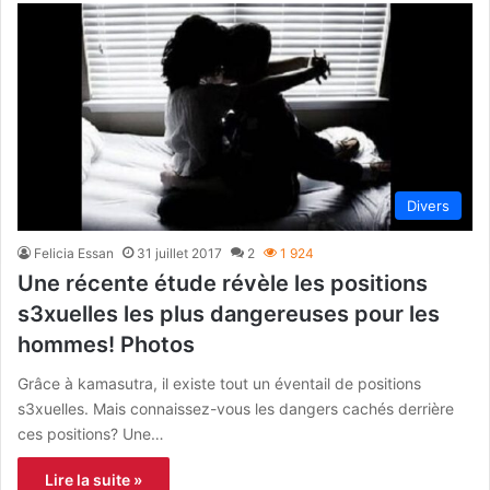
Divers
Felicia Essan
31 juillet 2017
2
1 924
Une récente étude révèle les positions
s3xuelles les plus dangereuses pour les
hommes! Photos
Grâce à kamasutra, il existe tout un éventail de positions
s3xuelles. Mais connaissez-vous les dangers cachés derrière
ces positions? Une…
Lire la suite »