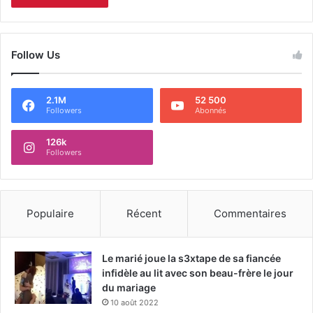
Follow Us
2.1M
52 500
Followers
Abonnés
126k
Followers
Populaire
Récent
Commentaires
Le marié joue la s3xtape de sa fiancée
infidèle au lit avec son beau-frère le jour
du mariage
10 août 2022