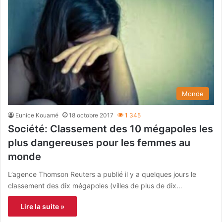
Monde
Eunice Kouamé
18 octobre 2017
1 345
Société: Classement des 10 mégapoles les
plus dangereuses pour les femmes au
monde
L’agence Thomson Reuters a publié il y a quelques jours le
classement des dix mégapoles (villes de plus de dix…
Lire la suite »