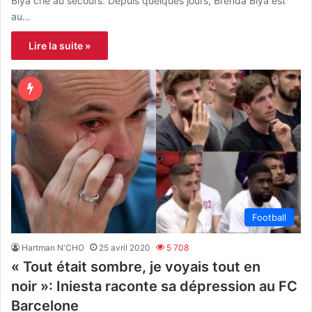
Biya crie au secours. Depuis quelques jours, Brenda Biya est
au…
Lire la suite »
Football
Hartman N'CHO
25 avril 2020
5 708
« Tout était sombre, je voyais tout en
noir »: Iniesta raconte sa dépression au FC
Barcelone