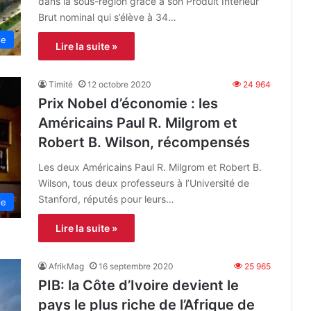
dans la sous-région grâce à son Produit Intérieur
Brut nominal qui s’élève à 34…
ie
Lire la suite »
Timité
12 octobre 2020
24 964
Prix Nobel d’économie : les
Américains Paul R. Milgrom et
Robert B. Wilson, récompensés
Les deux Américains Paul R. Milgrom et Robert B.
Wilson, tous deux professeurs à l’Université de
Stanford, réputés pour leurs…
ie
Lire la suite »
AfrikMag
16 septembre 2020
25 965
PIB: la Côte d’Ivoire devient le
pays le plus riche de l’Afrique de