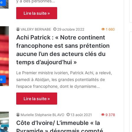
y a des personnes…
ue
Lire la suite »
VALERY BERNABE
29 octobre 2022
1 660
Achi Patrick : « Notre continent
francophone est sans prétention
aucune l’un des acteurs clés du
temps d’aujourd’hui »
Le Premier ministre ivoirien, Patrick Achi, a relevé,
samedi à Abidjan, les grandes potentialités de
re
l’espace francophone, dont le dynamisme…
Lire la suite »
Murielle Stéphanie BLAVO
13 août 2021
9 378
Côte d’Ivoire/ L’immeuble « la
Pyramide » désormais compté