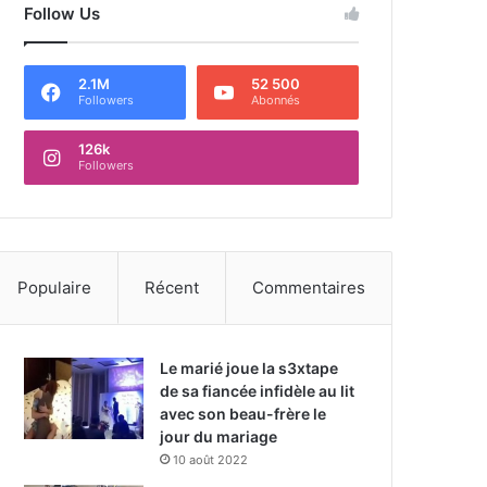
Follow Us
2.1M
52 500
Followers
Abonnés
126k
Followers
Populaire
Récent
Commentaires
Le marié joue la s3xtape
de sa fiancée infidèle au lit
avec son beau-frère le
jour du mariage
10 août 2022