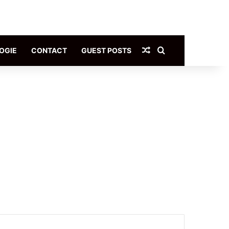
Article Aléatoire
Rechercher
OGIE
CONTACT
GUEST POSTS