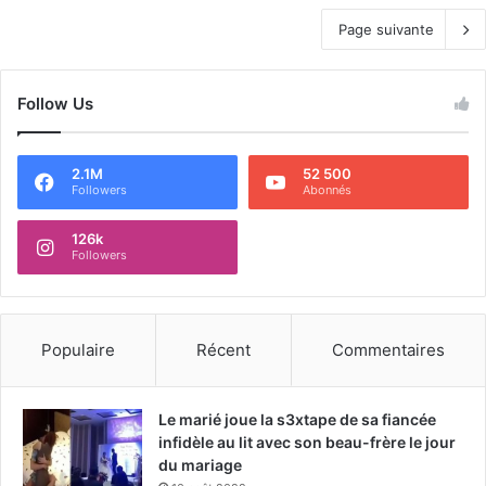
Page suivante
Follow Us
2.1M
52 500
Followers
Abonnés
126k
Followers
Populaire
Récent
Commentaires
Le marié joue la s3xtape de sa fiancée
infidèle au lit avec son beau-frère le jour
du mariage