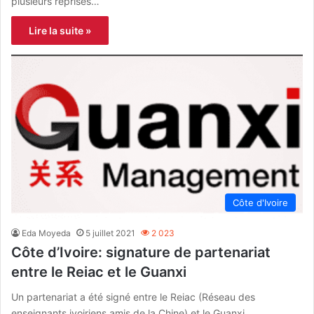
plusieurs reprises…
Lire la suite »
Côte d'Ivoire
Eda Moyeda
5 juillet 2021
2 023
Côte d’Ivoire: signature de partenariat
entre le Reiac et le Guanxi
Un partenariat a été signé entre le Reiac (Réseau des
enseignants ivoiriens amis de la Chine) et le Guanxi