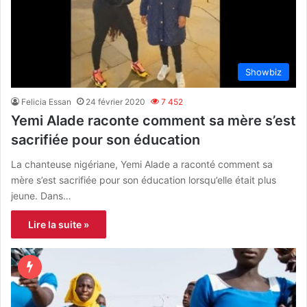
Showbiz
Felicia Essan
24 février 2020
7 452
Yemi Alade raconte comment sa mère s’est
sacrifiée pour son éducation
La chanteuse nigériane, Yemi Alade a raconté comment sa
mère s’est sacrifiée pour son éducation lorsqu’elle était plus
jeune. Dans…
Lire la suite »