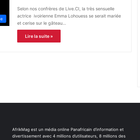
Selon nos confrères de Live.CI, la très sensuelle
actrice ivoirienne Emma Lohouess se serait mariée
ue
et cerise sur le gâteau…
Lire la suite »
AfrikMag est un média online Panafricain d’information et
divertissement avec 4 millions d’utilisateurs, 8 millions des