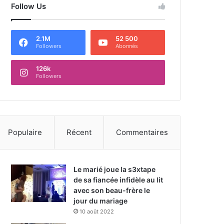
Follow Us
2.1M
52 500
Followers
Abonnés
126k
Followers
Populaire
Récent
Commentaires
Le marié joue la s3xtape
de sa fiancée infidèle au lit
avec son beau-frère le
jour du mariage
10 août 2022