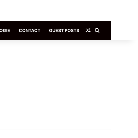
Article Aléatoire
Rechercher
OGIE
CONTACT
GUEST POSTS