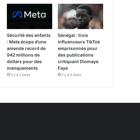
Sécurité des enfants
Sénégal : trois
: Meta écope d’une
influenceurs TikTok
amende record de
emprisonnés pour
942 millions de
des publications
dollars pour des
critiquant Diomaye
manquements
Faye
il y a 2 jours
il y a 2 jours