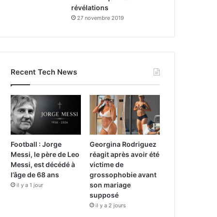
révélations
27 novembre 2019
Recent Tech News
Football : Jorge
Georgina Rodriguez
Messi, le père de Leo
réagit après avoir été
Messi, est décédé à
victime de
l’âge de 68 ans
grossophobie avant
son mariage
il y a 1 jour
supposé
il y a 2 jours